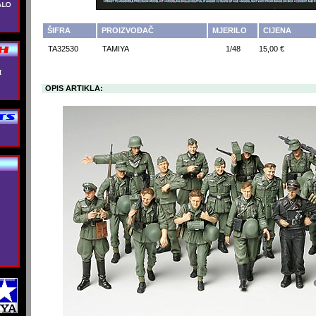
ŠIFRA
PROIZVOĐAČ
MJERILO
CIJENA
TA32530
TAMIYA
1/48
15,00 €
OPIS ARTIKLA: