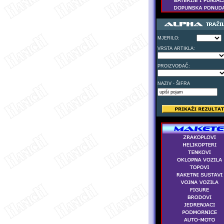
MJERILO:
VRSTA ARTIKLA:
PROIZVOĐAČ:
NAZIV - ŠIFRA