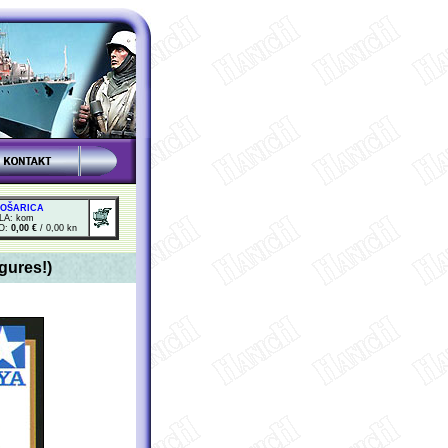
KOŠARICA
LA: kom
O:
0,00 €
/ 0,00 kn
gures!)